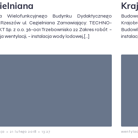
ielniana
Kra
a Wielofunkcyjnego Budynku Dydaktycznego
Budowa
Rzeszów ul. Cegielniana Zamawiający: TECHNO-
Krajob
 Sp. z o.o. 36-001 Trzebownisko 22 Zakres robót: –
Budowl
ja wentylacji, – instalacja wody lodowej,[…]
instalac
-
-
cja
21 lutego 2018
13:27
wentyla