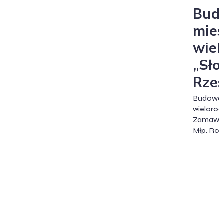
Bud
mie
wie
„Sł
Rze
Budo
wieloro
Zamawi
Młp. R