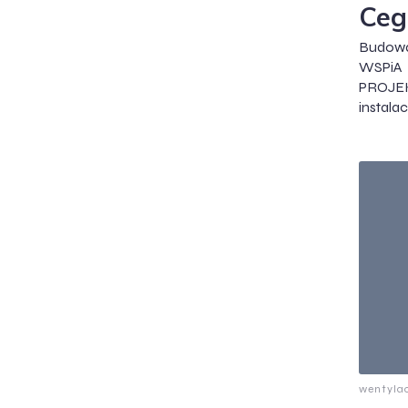
Ceg
Budow
WSPiA 
PROJEKT
instalac
wentyla