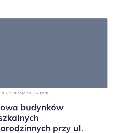
-
-
cja
21 lutego 2018
13:28
owa budynków
szkalnych
lorodzinnych przy ul.