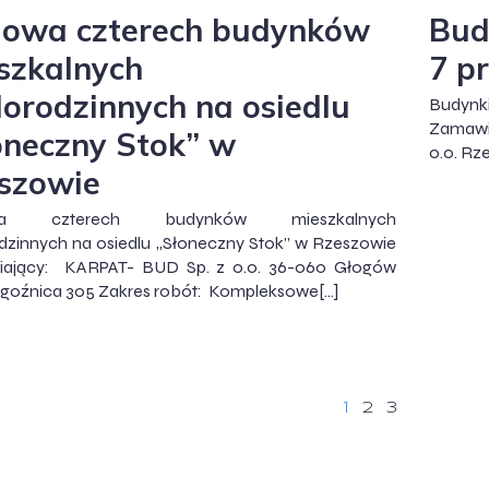
owa czterech budynków
Bud
szkalnych
7 pr
lorodzinnych na osiedlu
Budynki
Zamawi
oneczny Stok” w
o.o. Rz
szowie
wa czterech budynków mieszkalnych
dzinnych na osiedlu „Słoneczny Stok” w Rzeszowie
ający: KARPAT- BUD Sp. z o.o. 36-060 Głogów
ogoźnica 305 Zakres robót: Kompleksowe[…]
1
2
3