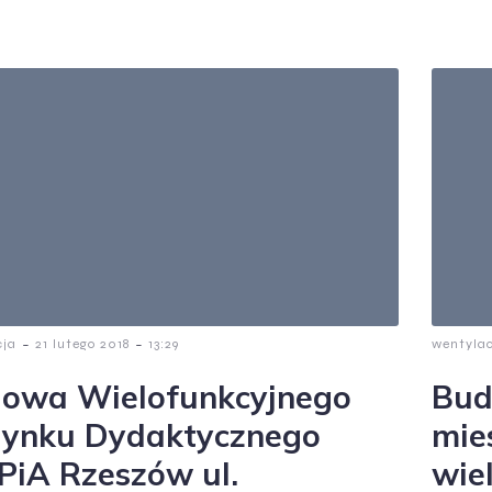
-
-
cja
21 lutego 2018
13:29
wentyla
owa Wielofunkcyjnego
Bud
ynku Dydaktycznego
mie
iA Rzeszów ul.
wie